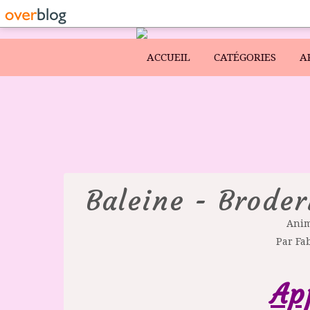
ACCUEIL
CATÉGORIES
A
Baleine - Broder
Ani
Par Fa
Ap