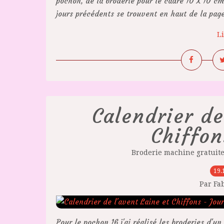
pochon, de la broderie pour le cadre 10 X 10 cm,
jours précédents se trouvent en haut de la page.
Li
Calendrier de
Chiffon
Broderie machine gratuit
19.
Par Fa
Pour le pochon 16 j'ai réalisé les broderies d'u