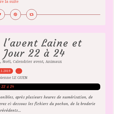
re la suite
 l'avent Laine et
 Jour 22 à 24
,
,
,
e
Noël
Calendrier avent
Animaux
11.2019
…
bienne LE GUEN
onibles, après plusieurs heures de numérisation, de
erez ci-dessous les fichiers du pochon, de la broderie
récédents...