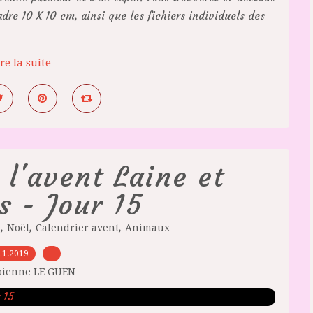
adre 10 X 10 cm, ainsi que les fichiers individuels des
re la suite
 l'avent Laine et
s - Jour 15
,
,
,
e
Noël
Calendrier avent
Animaux
11.2019
…
bienne LE GUEN