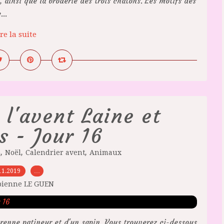
 ainsi que la broderie des trois chatons. Les motifs des
..
re la suite
 l'avent Laine et
s - Jour 16
,
,
,
e
Noël
Calendrier avent
Animaux
11.2019
…
bienne LE GUEN
n renne patineur et d'un sapin. Vous trouverez ci-dessous