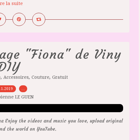
re la suite
age "Fiona" de Viny
DIY
,
,
,
e
Accessoires
Couture
Gratuit
11.2019
…
bienne LE GUEN
a Enjoy the videos and music you love, upload original
 and the world on YouTube.