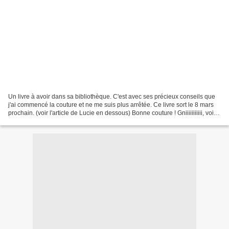
Un livre à avoir dans sa bibliothèque. C'est avec ses précieux conseils que
j'ai commencé la couture et ne me suis plus arrêtée. Ce livre sort le 8 mars
prochain. (voir l'article de Lucie en dessous) Bonne couture ! Gniiiiiiiiiii, voilà
on y est, enfinnnnn....