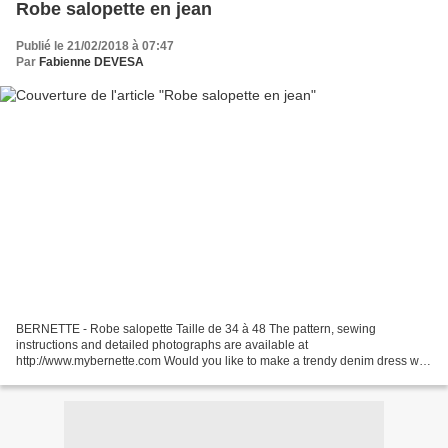
Robe salopette en jean
Publié le 21/02/2018 à 07:47
Par
Fabienne DEVESA
BERNETTE - Robe salopette Taille de 34 à 48 The pattern, sewing
instructions and detailed photographs are available at
http://www.mybernette.com Would you like to make a trendy denim dress with
bib on your bernette 35? This tutorial video will help you,...