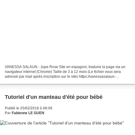
VANESSA SALAUN - Jupe Rose Site en espagnol, traduire la page via un
navigateur internet (Chrome) Taille de 3 à 12 mois (Le fichier vous sera
adressé par mail après inscription sur le site) https://vanessasalaun-
fr.mykajabi.com/pl/1509 -- Téléchargez...
Tutoriel d'un manteau d'été pour bébé
Publié le 25/02/2018 à 08:06
Par
Fabienne LE GUEN