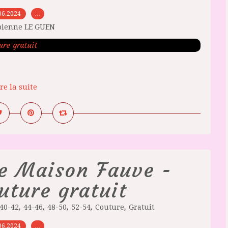
06.2024
…
bienne LE GUEN
re la suite
de Maison Fauve -
uture gratuit
,
,
,
,
,
40-42
44-46
48-50
52-54
Couture
Gratuit
06.2024
…