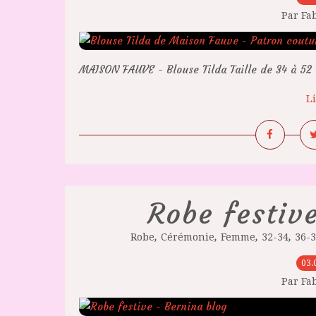
Par Fa
MAISON FAUVE - Blouse Tilda Taille de 34 à 5
Li
Robe festive
,
,
,
,
Robe
Cérémonie
Femme
32-34
36-
03.
Par Fa