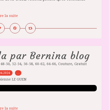
re la suite
la par Bernina blog
,
,
,
,
,
,
,
48-50
52-54
56-58
60-62
64-66
Couture
Gratuit
04.2024
…
bienne LE GUEN
re la suite