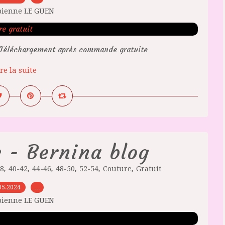
bienne LE GUEN
2 Téléchargement après commande gratuite
re la suite
 - Bernina blog
,
,
,
,
,
,
38
40-42
44-46
48-50
52-54
Couture
Gratuit
05.2024
…
bienne LE GUEN