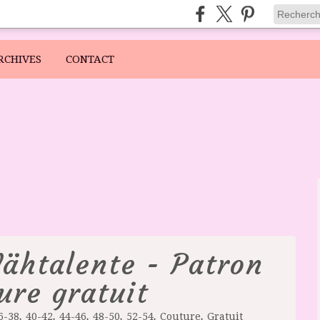
RCHIVES
CONTACT
ähtalente - Patron
ure gratuit
,
,
,
,
,
,
6-38
40-42
44-46
48-50
52-54
Couture
Gratuit