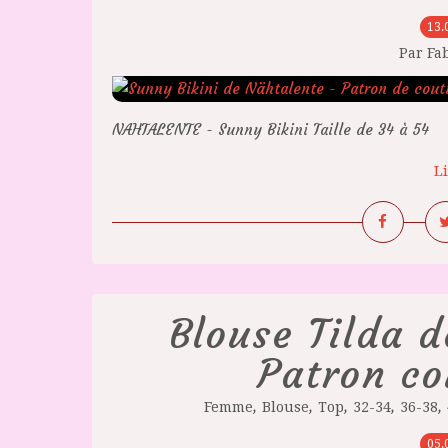
13.
Par Fa
NAHTALENTE - Sunny Bikini Taille de 34 à 54
Li
Blouse Tilda 
Patron co
,
,
,
,
,
Femme
Blouse
Top
32-34
36-38
05.