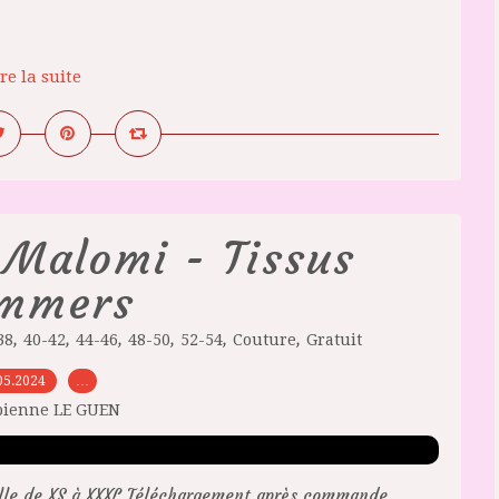
re la suite
 Malomi - Tissus
mmers
,
,
,
,
,
,
38
40-42
44-46
48-50
52-54
Couture
Gratuit
05.2024
…
bienne LE GUEN
lle de XS à XXXL Téléchargement après commande