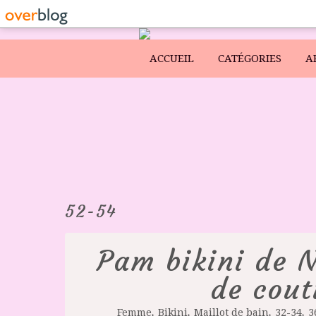
ACCUEIL
CATÉGORIES
A
52-54
Pam bikini de N
de cout
,
,
,
,
Femme
Bikini
Maillot de bain
32-34
3