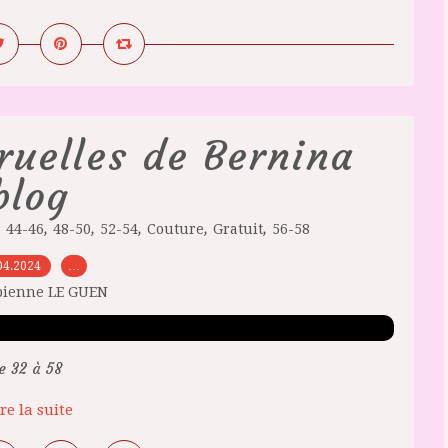
ruelles de Bernina
blog
,
,
,
,
,
,
44-46
48-50
52-54
Couture
Gratuit
56-58
04.2024
…
bienne LE GUEN
e 32 à 58
re la suite