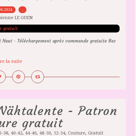
06.2024
…
bienne LE GUEN
ut Haut - Téléchargement après commande gratuite Bas
re la suite
Nähtalente - Patron
ure gratuit
,
,
,
,
,
,
6-38
40-42
44-46
48-50
52-54
Couture
Gratuit