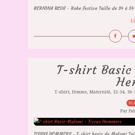
BERNINA BLOG - Robe festive Taille de 34 à 54
Li
T-shirt Basic
He
,
,
,
,
T-shirt
Femme
Maternité
32-34
36-
02.
Par Fa
TISSUS HEMMERS - T-shirt basic de Malomi Tai