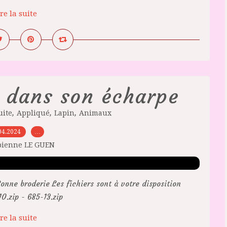
re la suite
 dans son écharpe
,
,
,
uite
Appliqué
Lapin
Animaux
04.2024
…
bienne LE GUEN
onne broderie Les fichiers sont à votre disposition
.zip - 685-13.zip
re la suite