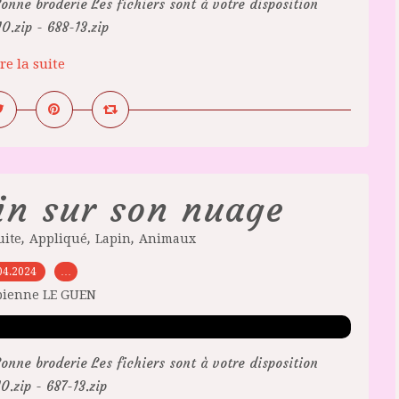
onne broderie Les fichiers sont à votre disposition
.zip - 688-13.zip
re la suite
in sur son nuage
,
,
,
uite
Appliqué
Lapin
Animaux
04.2024
…
bienne LE GUEN
onne broderie Les fichiers sont à votre disposition
.zip - 687-13.zip