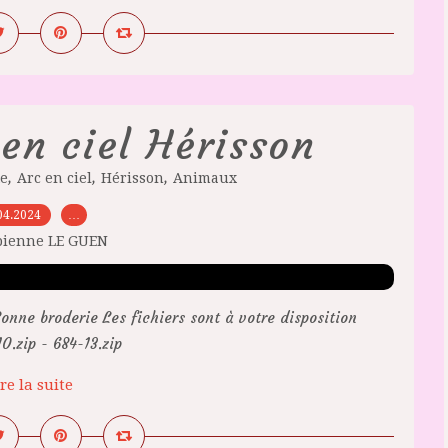
en ciel Hérisson
,
,
,
te
Arc en ciel
Hérisson
Animaux
04.2024
…
bienne LE GUEN
onne broderie Les fichiers sont à votre disposition
.zip - 684-13.zip
re la suite