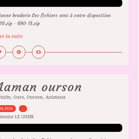
onne broderie Les fichiers sont à votre disposition
0.zip - 690-13.zip
re la suite
Maman ourson
,
,
,
tuite
Ours
Ourson
Animaux
04.2024
…
bienne LE GUEN