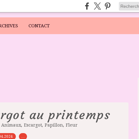
RCHIVES
CONTACT
argot au printemps
,
,
,
,
Animaux
Escargot
Papillon
Fleur
04.2024
…