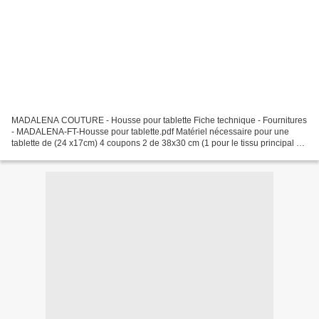
MADALENA COUTURE - Housse pour tablette Fiche technique - Fournitures
- MADALENA-FT-Housse pour tablette.pdf Matériel nécessaire pour une
tablette de (24 x17cm) 4 coupons 2 de 38x30 cm (1 pour le tissu principal et
1 pour le tissu doublure) 2 de 15x13cm...