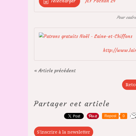
Télécharger
JEF Pochon 24
Pour cadr
http://www.lain
« Article précédent
Reto
Partager cet article
Repost
0
S'inscrire à la newsletter