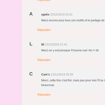
Répondre
A
agnès
23/11/2019 23:41
Merci encore pour tous ces motifs et le partage de v
Répondre
L
lili
23/11/2019 21:41
Merci on y est presque !!! bonne nuit <br /> lili
Répondre
C
Cam's
23/11/2019 20:28
Merci, cette fois c'est fini, mais pas pour moi !!!! j
beaucoup
Répondre