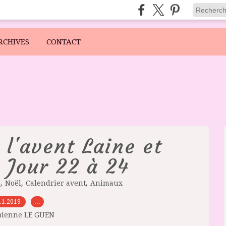
RCHIVES
CONTACT
 l'avent Laine et
 Jour 22 à 24
,
,
,
e
Noël
Calendrier avent
Animaux
11.2019
…
bienne LE GUEN