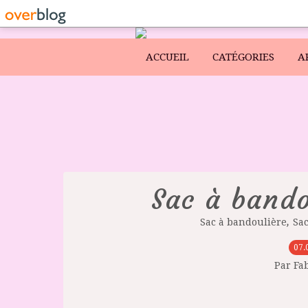
ACCUEIL
CATÉGORIES
A
Sac à bando
,
Sac à bandoulière
Sa
07.
Par Fa