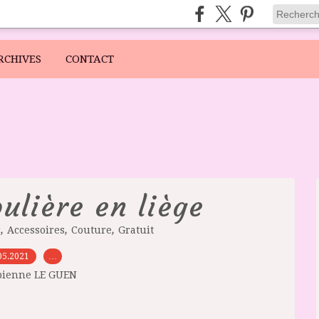
RCHIVES
CONTACT
ulière en liège
,
,
,
c
Accessoires
Couture
Gratuit
05.2021
…
bienne LE GUEN