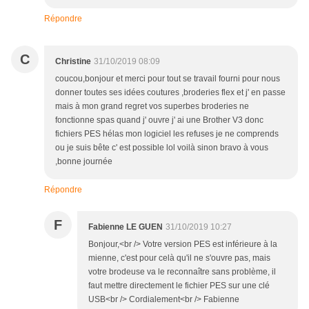
Répondre
C
Christine
31/10/2019 08:09
coucou,bonjour et merci pour tout se travail fourni pour nous
donner toutes ses idées coutures ,broderies flex et j' en passe
mais à mon grand regret vos superbes broderies ne
fonctionne spas quand j' ouvre j' ai une Brother V3 donc
fichiers PES hélas mon logiciel les refuses je ne comprends
ou je suis bête c' est possible lol voilà sinon bravo à vous
,bonne journée
Répondre
F
Fabienne LE GUEN
31/10/2019 10:27
Bonjour,<br /> Votre version PES est inférieure à la
mienne, c'est pour celà qu'il ne s'ouvre pas, mais
votre brodeuse va le reconnaître sans problème, il
faut mettre directement le fichier PES sur une clé
USB<br /> Cordialement<br /> Fabienne