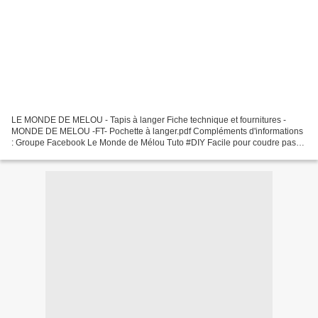
LE MONDE DE MELOU - Tapis à langer Fiche technique et fournitures -
MONDE DE MELOU -FT- Pochette à langer.pdf Compléments d'informations
: Groupe Facebook Le Monde de Mélou Tuto #DIY Facile pour coudre pas-à-
pas Le Sac & Tapis à Langer Nomade #BÉBÉ MÉLOU...