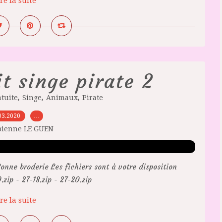
re la suite
t singe pirate 2
,
,
,
tuite
Singe
Animaux
Pirate
03.2020
…
bienne LE GUEN
onne broderie Les fichiers sont à votre disposition
ip - 27-18.zip - 27-20.zip
re la suite