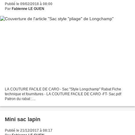
Publié le 09/02/2018 à 08:00
Par
Fabienne LE GUEN
LA COUTURE FACILE DE CARO - Sac "Style Longchamp" Rabat Fiche
technique et fournitures - LA COUTURE FACILE DE CARO -FT- Sac.pdf
Patron du rabat :
https://www.dropbox.com/s/d48oi0q4gdw9um0/Patron%20rabat%20sac%20
de%20plage.pdf?dl=0 Tuto couture pour réaliser...
Mini sac lapin
Publié le 21/12/2017 à 08:17