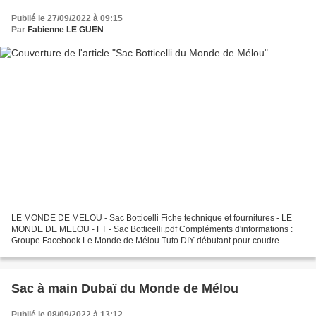
Publié le 27/09/2022 à 09:15
Par
Fabienne LE GUEN
LE MONDE DE MELOU - Sac Botticelli Fiche technique et fournitures - LE
MONDE DE MELOU - FT - Sac Botticelli.pdf Compléments d'informations :
Groupe Facebook Le Monde de Mélou Tuto DIY débutant pour coudre
facilement et rapidement un joli sac à main bicolore...
Sac à main Dubaï du Monde de Mélou
Publié le 08/09/2022 à 13:12