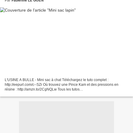
Par
Fabienne LE GUEN
L'USINE A BULLE - Mini sac à chat Téléchargez le tuto complet :
http://eepurl.com/c--SZr Où trouvez une Pince Kam et des pressions en
résine : http://amzn.to/2CgNQLw Tous les tutos
http://lusineabulle.blogspot.fr/search/label/DIY
_______________________________________...