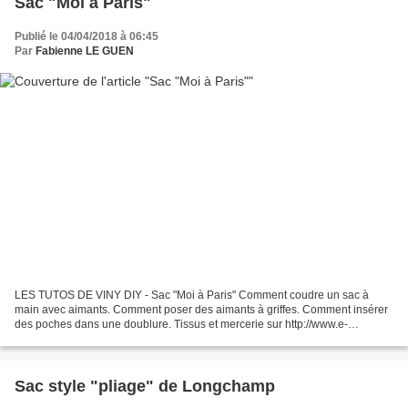
Sac "Moi à Paris"
Publié le 04/04/2018 à 06:45
Par
Fabienne LE GUEN
LES TUTOS DE VINY DIY - Sac "Moi à Paris" Comment coudre un sac à
main avec aimants. Comment poser des aimants à griffes. Comment insérer
des poches dans une doublure. Tissus et mercerie sur http://www.e-
mercerie.com Tuto PDF ici http://www.e-mercer...
Sac style "pliage" de Longchamp