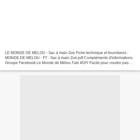
LE MONDE DE MELOU - Sac à main Zoe Fiche technique et fournitures -
MONDE DE MELOU - FT - Sac à main Zoé.pdf Compléments d'informations :
Groupe Facebook Le Monde de Mélou Tuto #DIY Facile pour coudre pas-à-
pas Le Sac à Main #ZOÉ 🥰 Terminé le sac mesure...