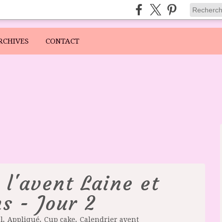
RCHIVES
CONTACT
 l'avent Laine et
s - Jour 2
,
,
,
l
Appliqué
Cup cake
Calendrier avent