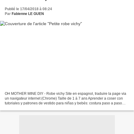
Publié le 17/04/2018 à 08:24
Par
Fabienne LE GUEN
OH MOTHER MINE DIY - Robe vichy Site en espagnol, traduire la page via
un navigateur internet (Chrome) Taille de 1 à 7 ans Aprender a coser con
tutoriales y patrones de vestido para niñas y bebés: costura paso a paso
este vestido. Los patrones los tenéis...