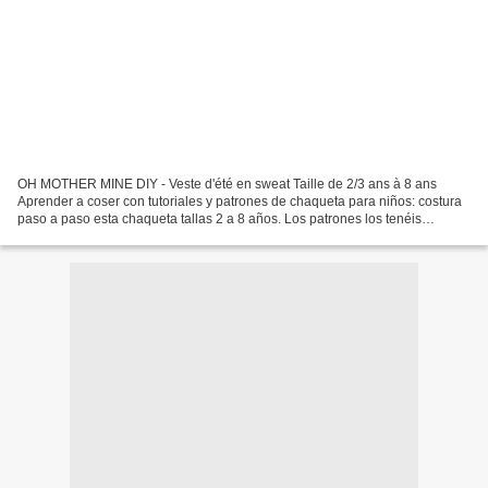
OH MOTHER MINE DIY - Veste d'été en sweat Taille de 2/3 ans à 8 ans
Aprender a coser con tutoriales y patrones de chaqueta para niños: costura
paso a paso esta chaqueta tallas 2 a 8 años. Los patrones los tenéis
disponibles y gratis en el blog. En este...