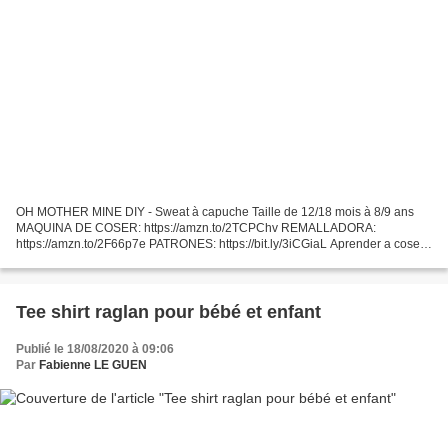
OH MOTHER MINE DIY - Sweat à capuche Taille de 12/18 mois à 8/9 ans
MAQUINA DE COSER: https://amzn.to/2TCPChv REMALLADORA:
https://amzn.to/2F66p7e PATRONES: https://bit.ly/3iCGiaL Aprender a coser
con tutoriales y patrones de...
Tee shirt raglan pour bébé et enfant
Publié le 18/08/2020 à 09:06
Par
Fabienne LE GUEN