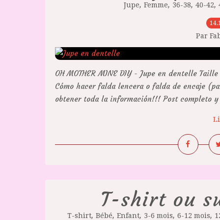
,
,
,
,
Jupe
Femme
36-38
40-42
14.
Par Fa
OH MOTHER MINE DIY - Jupe en dentelle Taille 
Cómo hacer falda lencera o falda de encaje (pat
obtener toda la información!!! Post completo y 
Li
T-shirt ou 
,
,
,
,
,
T-shirt
Bébé
Enfant
3-6 mois
6-12 mois
1