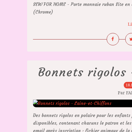
SEW FOR HOME - Porte monnaie ruban Site en an
(Chrome)
Li
Bonnets rigolos 
18.
Par F
Des bonnets rigolos en polaire pour les enfant
disponibles, contenant chacuns le patron et les
email après inscription : fichier animaux de la f