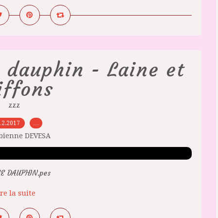
 dauphin - Laine et
iffons
zzz
12.2017
…
abienne DEVESA
UE DAUPHIN.pes
re la suite