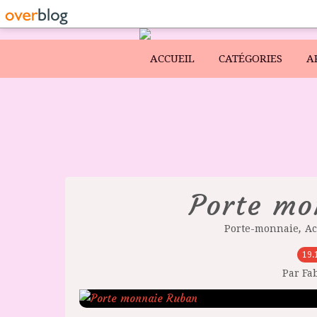
ACCUEIL
CATÉGORIES
A
Porte mo
,
Porte-monnaie
Ac
19.
Par Fa