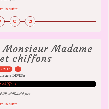
re la suite
it Monsieur Madame
et chiffons
12.2017
…
abienne DEVESA
IEUR MADAME.pes
re la suite