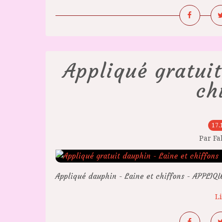
Appliqué gratuit
ch
17.
Par F
Appliqué dauphin - Laine et chiffons - APPLIQ
Li