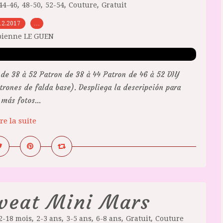
,
,
,
,
44-46
48-50
52-54
Couture
Gratuit
12.2017
…
bienne LE GUEN
de 38 à 52 Patron de 38 à 44 Patron de 46 à 52 DIY
rones de falda base). Despliega la descripción para
más fotos...
re la suite
sweat Mini Mars
,
,
,
,
,
2-18 mois
2-3 ans
3-5 ans
6-8 ans
Gratuit
Couture