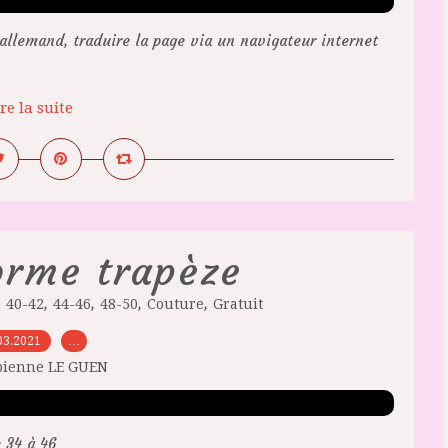
llemand, traduire la page via un navigateur internet
re la suite
orme trapèze
,
,
,
,
,
40-42
44-46
48-50
Couture
Gratuit
03.2021
…
bienne LE GUEN
 34 à 46