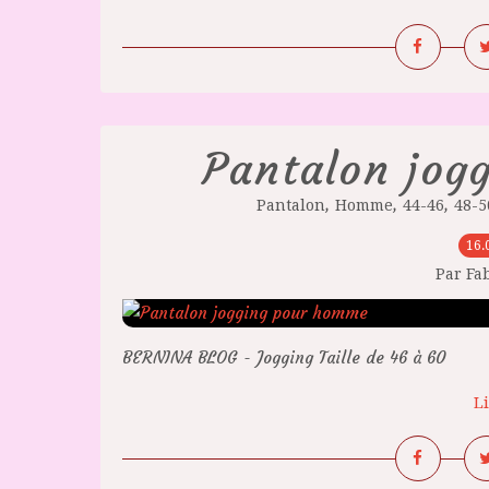
Pantalon jog
,
,
,
Pantalon
Homme
44-46
48-5
16.
Par Fa
BERNINA BLOG - Jogging Taille de 46 à 60
Li