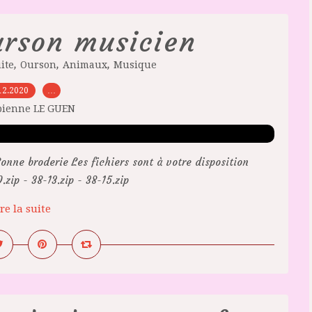
urson musicien
,
,
,
ite
Ourson
Animaux
Musique
12.2020
…
bienne LE GUEN
onne broderie Les fichiers sont à votre disposition
ip - 38-13.zip - 38-15.zip
re la suite