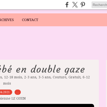
RCHIVES
CONTACT
bé en double gaze
,
,
,
,
,
,
is
12-18 mois
2-3 ans
3-5 ans
Couture
Gratuit
6-12
mois
04.2021
…
bienne LE GUEN