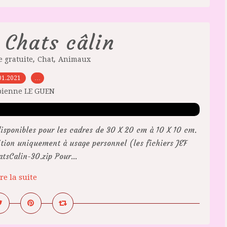
 Chats câlin
,
,
 gratuite
Chat
Animaux
01.2021
…
bienne LE GUEN
disponibles pour les cadres de 30 X 20 cm à 10 X 10 cm.
ition uniquement à usage personnel (les fichiers JEF
tsCalin-30.zip Pour...
re la suite