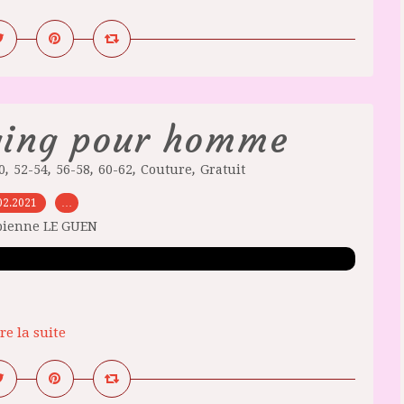
ging pour homme
,
,
,
,
,
0
52-54
56-58
60-62
Couture
Gratuit
02.2021
…
bienne LE GUEN
re la suite