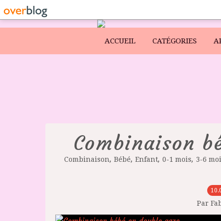
ACCUEIL
CATÉGORIES
A
Combinaison bé
,
,
,
,
Combinaison
Bébé
Enfant
0-1 mois
3-6 mo
10.
Par Fa