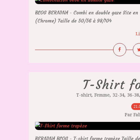
BLOG BERNINA - Combi en double gaze Site en a
(Chrome) Taille de 50/56 à 98/104
Li
T-Shirt f
,
,
,
T-shirt
Femme
32-34
36-38
21.
Par Fa
BERNINA BLOG - T-shirt forme trapèze Taille de