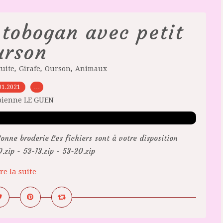
 tobogan avec petit
urson
,
,
,
uite
Girafe
Ourson
Animaux
01.2021
…
bienne LE GUEN
onne broderie Les fichiers sont à votre disposition
zip - 53-13.zip - 53-20.zip
re la suite