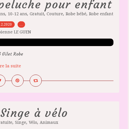
 peluche pour enfant
,
,
,
,
,
ans
10-12 ans
Gratuit
Couture
Robe bébé
Robe enfant
12.2020
…
bienne LE GUEN
6 Gilet Robe
re la suite
Singe à vélo
,
,
,
atuite
Singe
Vélo
Animaux