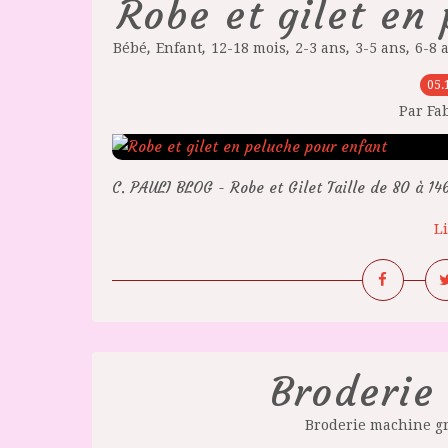
Robe et gilet en
,
,
,
,
,
Bébé
Enfant
12-18 mois
2-3 ans
3-5 ans
6-8 
05.
Par Fa
C. PAULI BLOG - Robe et Gilet Taille de 80 à 14
Li
Broderie 
Broderie machine gr