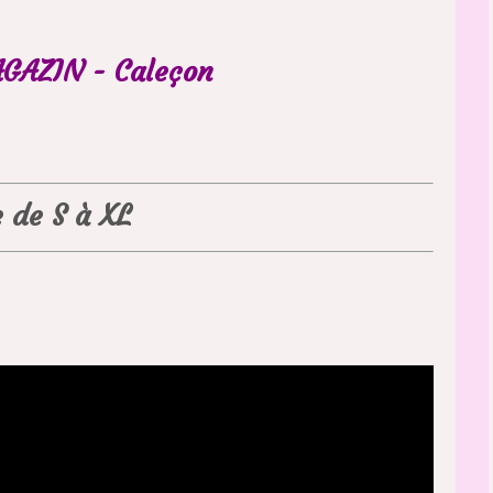
GAZIN - Caleçon
e de S à XL