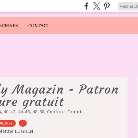
RCHIVES
CONTACT
ly Magazin - Patron
ure gratuit
,
,
,
,
,
8
40-42
44-46
48-50
Couture
Gratuit
06.2024
…
bienne LE GUEN