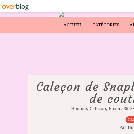
ACCUEIL
CATÉGORIES
A
Caleçon de Snap
de cout
,
,
,
Homme
Caleçon
Boxer
36-3
15.
Par Fa