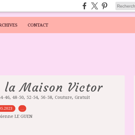
RCHIVES
CONTACT
 la Maison Victor
,
,
,
,
,
44-46
48-50
52-54
56-58
Couture
Gratuit
05.2023
…
bienne LE GUEN