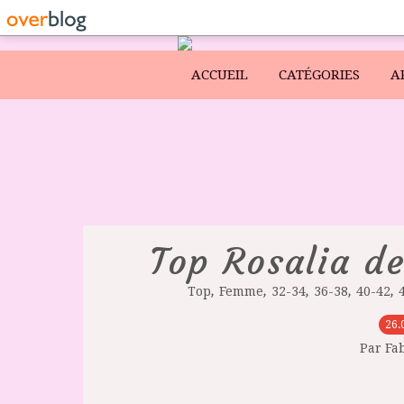
ACCUEIL
CATÉGORIES
A
Top Rosalia de
,
,
,
,
,
Top
Femme
32-34
36-38
40-42
26.
Par Fa