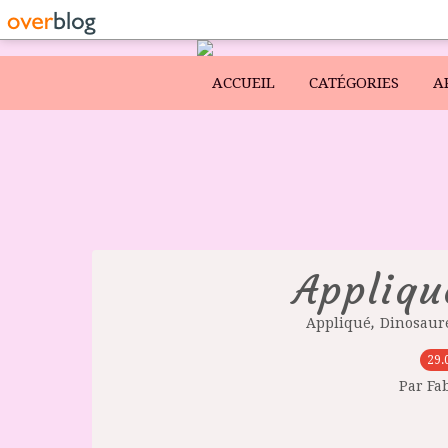
ACCUEIL
CATÉGORIES
A
Appliqué
,
Appliqué
Dinosaur
29.
Par Fa