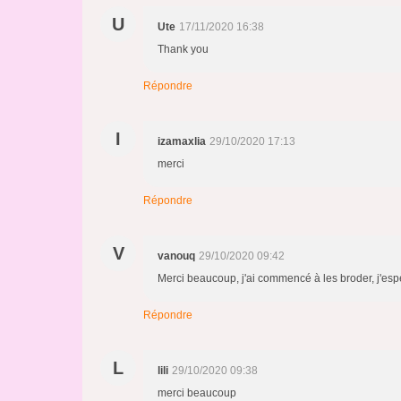
U
Ute
17/11/2020 16:38
Thank you
Répondre
I
izamaxlia
29/10/2020 17:13
merci
Répondre
V
vanouq
29/10/2020 09:42
Merci beaucoup, j'ai commencé à les broder, j'espè
Répondre
L
lili
29/10/2020 09:38
merci beaucoup