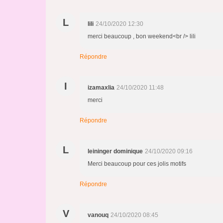
L
lili
24/10/2020 12:30
merci beaucoup , bon weekend<br /> lili
Répondre
I
izamaxlia
24/10/2020 11:48
merci
Répondre
L
leininger dominique
24/10/2020 09:16
Merci beaucoup pour ces jolis motifs
Répondre
V
vanouq
24/10/2020 08:45