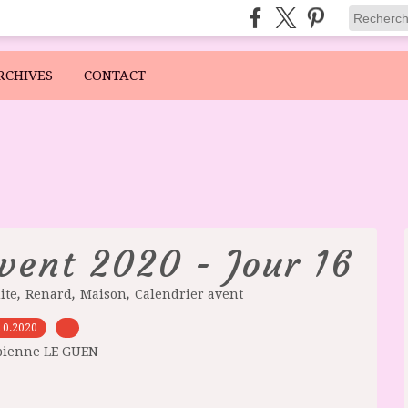
RCHIVES
CONTACT
avent 2020 - Jour 16
,
,
,
ite
Renard
Maison
Calendrier avent
10.2020
…
bienne LE GUEN