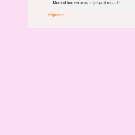
Merci et bon we avec ce joli petit renard !
Répondre