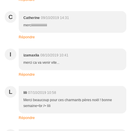
C
Catherine
09/10/2019 14:31
merciiiiiiiiiiiiiiiiii
Répondre
I
izamaxlia
08/10/2019 10:41
merci ca va venir vite...
Répondre
L
lili
07/10/2019 10:58
Merci beaucoup pour ces charmants pères noël ! bonne
semaine<br /> lili
Répondre