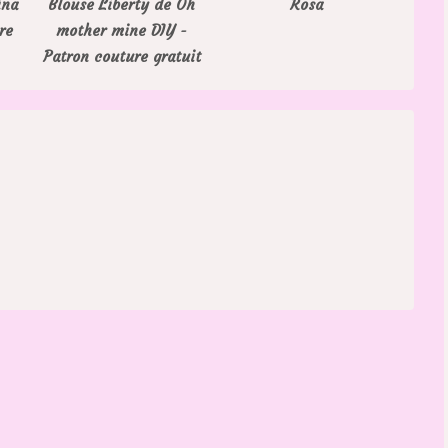
ina
Blouse Liberty de Oh
Rosa
re
mother mine DIY -
Patron couture gratuit