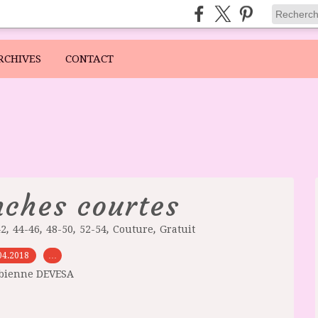
RCHIVES
CONTACT
ches courtes
,
,
,
,
,
42
44-46
48-50
52-54
Couture
Gratuit
04.2018
…
abienne DEVESA