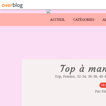
ACCUEIL
CATÉGORIES
A
Top à man
,
,
,
,
Top
Femme
32-34
36-38
40-
08.
Par F