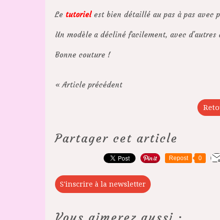
Le
tutoriel
est bien détaillé au pas à pas avec p
Un modèle a décliné facilement, avec d'autres
Bonne couture !
« Article précédent
Reto
Partager cet article
Repost
0
S'inscrire à la newsletter
Vous aimerez aussi :