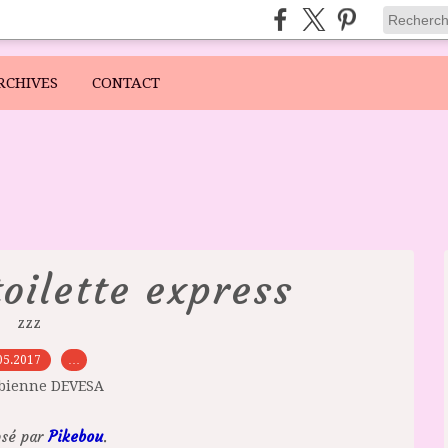
RCHIVES
CONTACT
oilette express
zzz
05.2017
…
abienne DEVESA
osé par
Pikebou
.