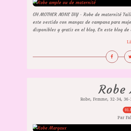
OH MOTHER MINE DIY - Robe de maternité Taill
este vestido con mangas de campana para mujer.
disponibles y gratis en el blog. En este blog de 
Li
Robe
,
,
,
Robe
Femme
32-34
36-
01.
Par F