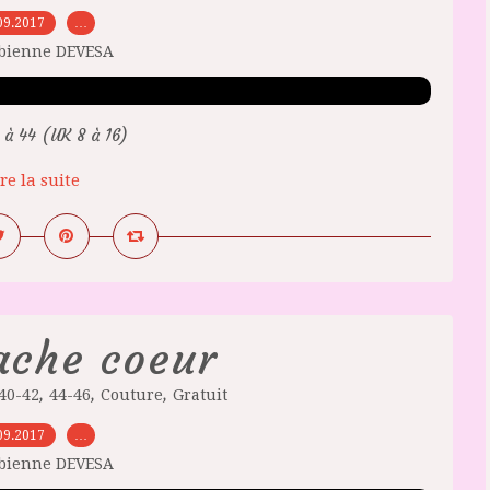
09.2017
…
abienne DEVESA
à 44 (UK 8 à 16)
re la suite
ache coeur
,
,
,
40-42
44-46
Couture
Gratuit
09.2017
…
abienne DEVESA