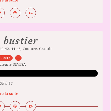
re la suite
 bustier
,
,
,
40-42
44-46
Couture
Gratuit
10.2017
…
abienne DEVESA
38 à 46
re la suite