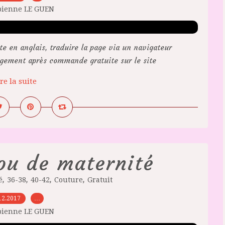
bienne LE GUEN
 en anglais, traduire la page via un navigateur
rgement après commande gratuite sur le site
re la suite
ou de maternité
,
,
,
,
é
36-38
40-42
Couture
Gratuit
12.2017
…
bienne LE GUEN