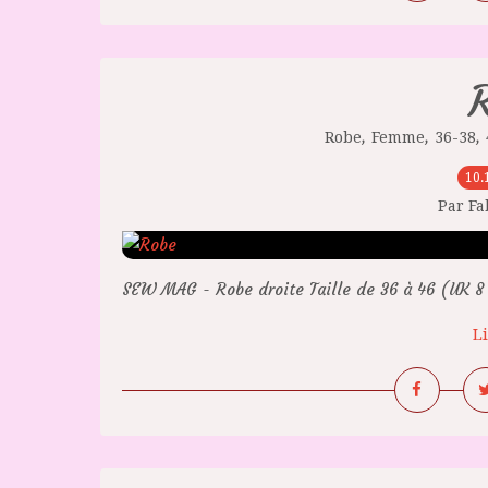
,
,
,
Robe
Femme
36-38
10.
Par F
SEW MAG - Robe droite Taille de 36 à 46 (UK 8 
Li