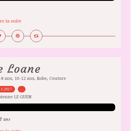
re la suite
e Loane
,
,
,
-8 ans
10-12 ans
Robe
Couture
11.2017
…
bienne LE GUEN
2 ans