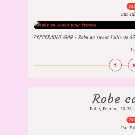
28.
Par F
PEPPERMINT MAG - Robe en sweat Taille de 36 
Li
Robe c
,
,
,
Robe
Femme
36-38
20.
Par F