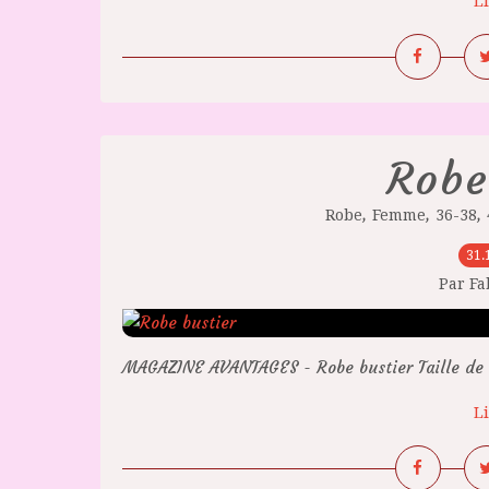
Li
Robe
,
,
,
Robe
Femme
36-38
31.
Par F
MAGAZINE AVANTAGES - Robe bustier Taille de 
Li