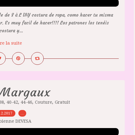
e de S à L DIY costura de ropa, como hacer tu misma
 Es muy facil de hacer!!!! Los patrones los tenéis
costura y...
re la suite
 Margaux
,
,
,
,
38
40-42
44-46
Couture
Gratuit
12.2017
…
abienne DEVESA