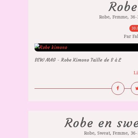
Robe
,
,
Robe
Femme
36-
30.
Par F
SEW MAG - Robe Kimono Taille de S à L
Li
Robe en sw
,
,
,
Robe
Sweat
Femme
36-