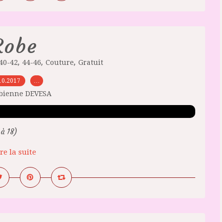
Robe
,
,
,
40-42
44-46
Couture
Gratuit
10.2017
…
abienne DEVESA
à 18)
re la suite