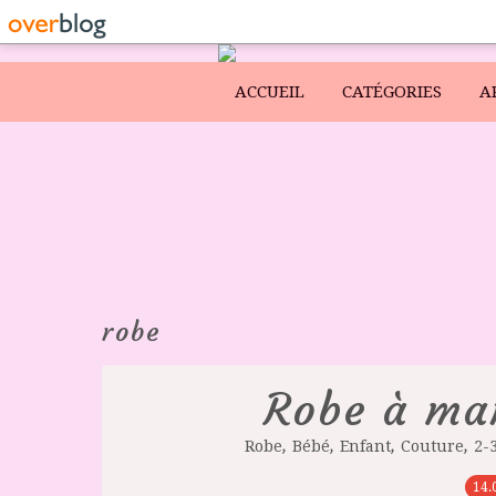
ACCUEIL
CATÉGORIES
A
robe
Robe à ma
,
,
,
,
Robe
Bébé
Enfant
Couture
2-
14.