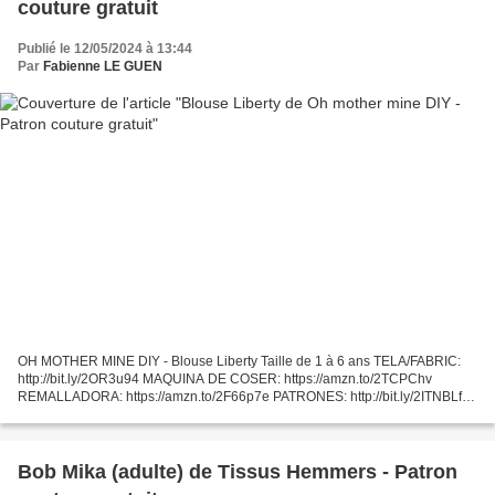
couture gratuit
Publié le 12/05/2024 à 13:44
Par
Fabienne LE GUEN
OH MOTHER MINE DIY - Blouse Liberty Taille de 1 à 6 ans TELA/FABRIC:
http://bit.ly/2OR3u94 MAQUINA DE COSER: https://amzn.to/2TCPChv
REMALLADORA: https://amzn.to/2F66p7e PATRONES: http://bit.ly/2ITNBLf
Aprender a coser con tutoriales y patrones de ropa...
Bob Mika (adulte) de Tissus Hemmers - Patron