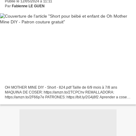
Publié le 12/05/2024 à 11:11
Par
Fabienne LE GUEN
OH MOTHER MINE DIY - Short - 824.pdf Taille de 6/9 mois à 7/8 ans
MAQUINA DE COSER: https://amzn.to/2TCPChv REMALLADORA:
https://amzn.to/2F66p7e PATRONES: https://bit.ly/2G4j8f2 Aprender a coser
con tutoriales y patrones de ropa para niñas, niños y bebés:...