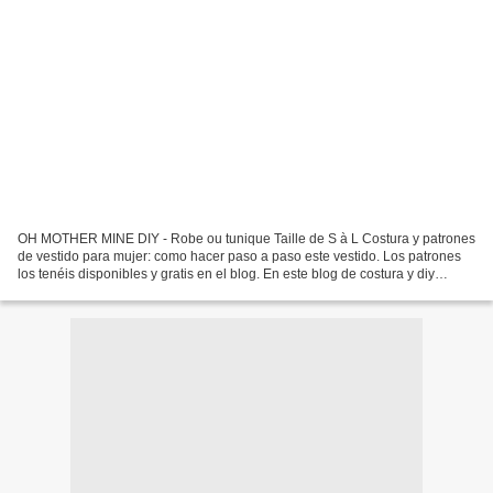
OH MOTHER MINE DIY - Robe ou tunique Taille de S à L Costura y patrones
de vestido para mujer: como hacer paso a paso este vestido. Los patrones
los tenéis disponibles y gratis en el blog. En este blog de costura y diy
vamos a coser: ropa de bebe, diy...