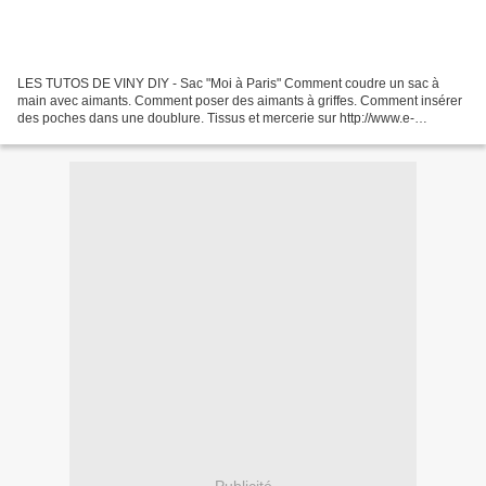
LES TUTOS DE VINY DIY - Sac "Moi à Paris" Comment coudre un sac à
main avec aimants. Comment poser des aimants à griffes. Comment insérer
des poches dans une doublure. Tissus et mercerie sur http://www.e-
mercerie.com Tuto PDF ici http://www.e-mercer...