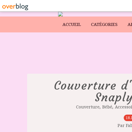
ACCUEIL
CATÉGORIES
A
Couverture d
Snapl
,
,
Couverture
Bébé
Accesso
18.
Par Fa